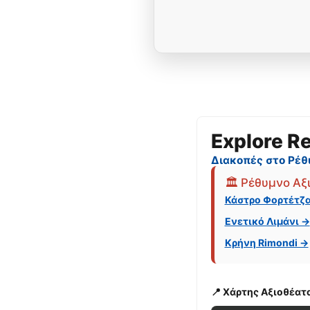
Explore R
Διακοπές στο Ρέθ
🏛️ Ρέθυμνο Αξ
Κάστρο Φορτέτζ
Ενετικό Λιμάνι →
Κρήνη Rimondi →
📍 Χάρτης Αξιοθέατ