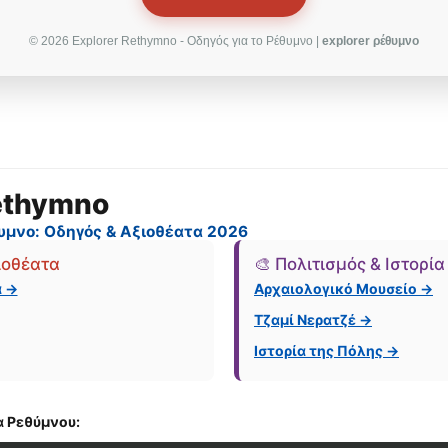
© 2026 Explorer Rethymno - Οδηγός για το Ρέθυμνο |
explorer ρέθυμνο
ethymno
υμνο: Οδηγός & Αξιοθέατα 2026
ιοθέατα
🎨 Πολιτισμός & Ιστορία
α →
Αρχαιολογικό Μουσείο →
Τζαμί Νερατζέ →
Ιστορία της Πόλης →
α Ρεθύμνου: