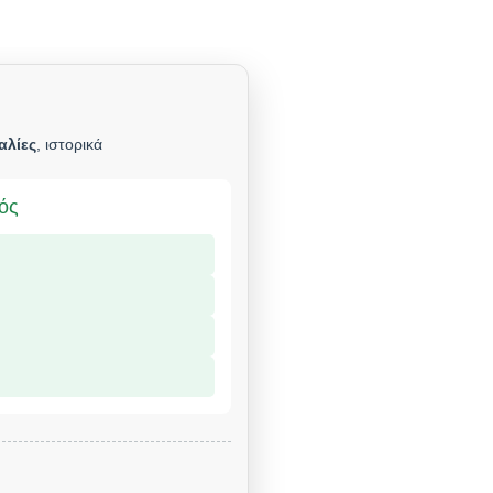
αλίες
, ιστορικά
μός