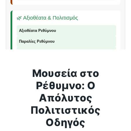
🌿 Αξιοθέατα & Πολιτισμός
Αξιοθέατα Ρεθύμνου
Παραλίες Ρεθύμνου
Φαράγγια Ρεθύμνου
Παραδοσιακά Προϊόντα
Μουσεία στο
Ρέθυμνο: Ο
📞 Επικοινωνία
Απόλυτος
© 2026 Explorer Rethymno - Οδηγός για το Ρέθυμνο |
Πολιτιστικός
explorer
ρέθυμνο
Οδηγός