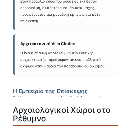
Στον προαύλιο χώρο του μουσείου εκτίθενται
αεροσκάφη, ελικόπτερα και άρματα μάχης,
προσφέροντας μια μοναδική εμπειρία για κάθε
επισκέπτη.
Αρχιτεκτονική Villa Clodio:
Η ίδια η έπαυλη αποτελεί μνημείο ενετικής
αρχιτεκτονικής, προσφέροντας ένα επιβλητικό
σκηνικό στην καρδιά του παραδοσιακού οικισμού.
Η Εμπειρία της Επίσκεψης
Το Χρωμοναστήρι απέχει μόλις 10 χιλιόμετρα από το
Ρέθυμνο. Η επίσκεψη στο μουσείο συνδυάζεται ιδανικά με
Αρχαιολογικοί Χώροι στο
μια βόλτα στα σοκάκια του χωριού, το οποίο προσφέρει
Ρέθυμνο
εξαιρετική θέα στο Κρητικό πέλαγος.