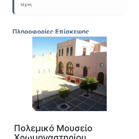
τέχνη.
Πληροφορίες Επίσκεψης
Το Μουσείο Αρχαίας Ελεύθερνας απέχει περίπου 25
χιλιόμετρα από το Ρέθυμνο και η διαδρομή μέσα από τα
γραφικά χωριά της ενδοχώρας είναι μαγευτική. Αποτελεί
έναν " must-see" προορισμό για κάθε λάτρη της ιστορίας.
Επίσημη Ιστοσελίδα Μουσείου
Πολεμικό Μουσείο
Χρωμοναστηρίου