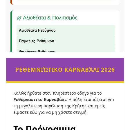
🌿 Αξιοθέατα & Πολιτισμός
Αξιοθέατα Ρεθύμνου
Παραλίες Ρεθύμνου
Φαράγγια Ρεθύμνου
Παραδοσιακά Προϊόντα
ΡΕΘΕΜΝΙΏΤΙΚΟ ΚΑΡΝΑΒΆΛΙ 2026
📞 Επικοινωνία
Καλώς ήρθατε στον πληρέστερο οδηγό για το
Ρεθεμνιώτικο Καρναβάλι
. Η πόλη ετοιμάζεται για
τη μεγαλύτερη παρέλαση της Κρήτης και εμείς
© 2026 Explorer Rethymno - Οδηγός για το Ρέθυμνο |
explorer
ρέθυμνο
είμαστε εδώ για να μη χάσετε στιγμή!
Το Πρόγραμμα