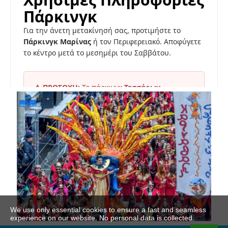
Πάρκινγκ
Για την άνετη μετακίνησή σας, προτιμήστε το
Πάρκινγκ Μαρίνας
ή τον Περιφερειακό. Αποφύγετε
το κέντρο μετά το μεσημέρι του Σαββάτου.
⚠️ ΠΡΟΣΟΧΗ:
Το πάρκινγκ
Τεσσάρων
Μαρτύρων
κλείνει κατά τη διάρκεια της
παρέλασης της Κυριακής. Τα οχήματα που θα
σταθμεύσουν εκεί δεν θα μπορούν να
αποχωρήσουν μέχρι το τέλος της εκδήλωσης.
ΟΔΗΓΌΣ ΠΌΛΗΣ
ΒΡΕΣ ΞΕΝΟΔΟΧΕΊΟ
We use only essential cookies to ensure a fast and seamless
experience on our website. No personal data is collected.