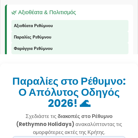
🌿 Αξιοθέατα & Πολιτισμός
Αξιοθέατα Ρεθύμνου
Παραλίες Ρεθύμνου
Φαράγγια Ρεθύμνου
Παραδοσιακά Προϊόντα
Παραλίες στο Ρέθυμνο:
Ο Απόλυτος Οδηγός
📞 Επικοινωνία
2026! 🌊
© 2026 Explorer Rethymno - Οδηγός για το Ρέθυμνο |
explorer ρέθυμνο
Σχεδιάστε τις
διακοπές στο Ρέθυμνο
(Rethymno Holidays)
ανακαλύπτοντας τις
ομορφότερες ακτές της Κρήτης.