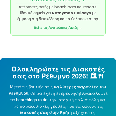
Απέραντες ακτές με beach bars και resorts.
Ιδανικό σημείο για
Rethymno Holidays
με
έμφαση στη διασκέδαση και τα θαλάσσια σπορ.
Δείτε τις Ανατολικές Ακτές →
Δυτικές Παραλίες 🌅
Κρυφές γωνιές και ήσυχοι όρμοι. Ανακαλύψτε τα
"μυστικά" μέρη που κάνουν το
Ρέθυμνο
έναν
Ολοκληρώστε τις Διακοπές
μοναδικό προορισμό διακοπών.
σας στο Ρέθυμνο 2026! 🏛️🍴
Ανακαλύψτε τους Όρμους →
Μετά τις βουτιές στις
καλύτερες παραλίες του
, σειρά έχει η εξερεύνηση! Ανακαλύψτε
Ρεθύμνου
τα
, την ιστορική παλιά πόλη και
best things to do
τις παραδοσιακές γεύσεις που θα κάνουν τις
💡 Συμβουλή:
Αναζητήστε τις
καλύτερες
αξέχαστες.
διακοπές σας στην Κρήτη
παραλίες στο Ρέθυμνο
ανάλογα με τον άνεμο. Ο