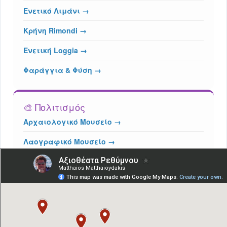
Ενετικό Λιμάνι →
Κρήνη Rimondi →
Ενετική Loggia →
Φαράγγια & Φύση →
🎨 Πολιτισμός
Αρχαιολογικό Μουσείο →
Λαογραφικό Μουσείο →
Τζαμί Νερατζέ →
Η Ιστορία της Πόλης →