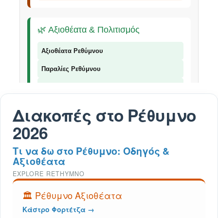
🌿 Αξιοθέατα & Πολιτισμός
Αξιοθέατα Ρεθύμνου
Παραλίες Ρεθύμνου
Φαράγγια Ρεθύμνου
Παραδοσιακά Προϊόντα
Διακοπές στο Ρέθυμνο
2026
Τι να δω στο Ρέθυμνο: Οδηγός &
📞 Επικοινωνία
Αξιοθέατα
EXPLORE RETHYMNO
© 2026 Explorer Rethymno - Οδηγός για το Ρέθυμνο |
explorer ρέθυμνο
🏛️ Ρέθυμνο Αξιοθέατα
Κάστρο Φορτέτζα →