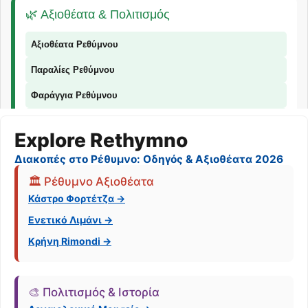
🌿 Αξιοθέατα & Πολιτισμός
Αξιοθέατα Ρεθύμνου
Παραλίες Ρεθύμνου
Φαράγγια Ρεθύμνου
Παραδοσιακά Προϊόντα
Explore Rethymno
Διακοπές στο Ρέθυμνο: Οδηγός & Αξιοθέατα 2026
🏛️ Ρέθυμνο Αξιοθέατα
📞 Επικοινωνία
Κάστρο Φορτέτζα →
Ενετικό Λιμάνι →
© 2026 Explorer Rethymno - Οδηγός για το Ρέθυμνο |
explorer ρέθυμνο
Κρήνη Rimondi →
🎨 Πολιτισμός & Ιστορία