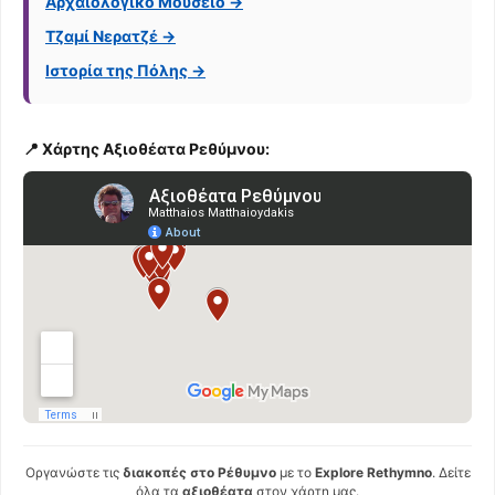
Αρχαιολογικό Μουσείο →
Τζαμί Νερατζέ →
Ιστορία της Πόλης →
📍 Χάρτης Αξιοθέατα Ρεθύμνου:
Οργανώστε τις
διακοπές στο Ρέθυμνο
με το
Explore Rethymno
. Δείτε
όλα τα
αξιοθέατα
στον χάρτη μας.