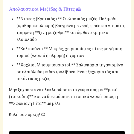
Απολαυστικοί Μεζέδες & Πίτες 🧀
**Ντάκος (Κρητικός):** Ο κλασικός μεζές. Παξιμάδι
(κριθαροκουλούρα) βρεγμένο με νερό, φρέσκια ντομάτα,
τριμμένη **ξινή μυζήθρα** και άφθονο κρητικό
ελαιόλαδο.
**Καλτσούνια:** Μικρές, χειροποίητες πίτες με γέμιση
τυριού (γλυκιά ή αλμυρή) ή χόρτων.
**Χοχλιοί Μπουμπουριστοί:** Σαλιγκάρια τηγανισμένα
σε ελαιόλαδο με δεντρολίβανο. Ένας ξεχωριστός και
πικάντικος μεζές.
Μην ξεχάσετε να ολοκληρώσετε το γεύμα σας με **ρακή
(τσίκοδια)** και να δοκιμάσετε τα τοπικά γλυκά, όπως η
**Σφακιανή Πίτα** με μέλι.
Καλή σας όρεξη! 😊