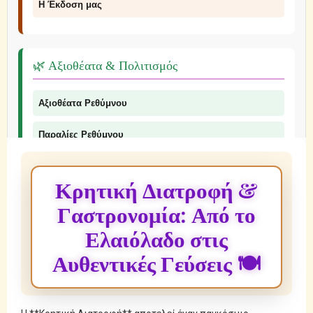
Η Έκδοση μας
🌿 Αξιοθέατα & Πολιτισμός
Αξιοθέατα Ρεθύμνου
Παραλίες Ρεθύμνου
Φαράγγια Ρεθύμνου
Κρητική Διατροφή &
Παραδοσιακά Προϊόντα
Γαστρονομία: Από το
Ελαιόλαδο στις
Αυθεντικές Γεύσεις 🍽️
📞 Επικοινωνία
© 2026 Explorer Rethymno - Οδηγός για το Ρέθυμνο |
explorer ρέθυμνο