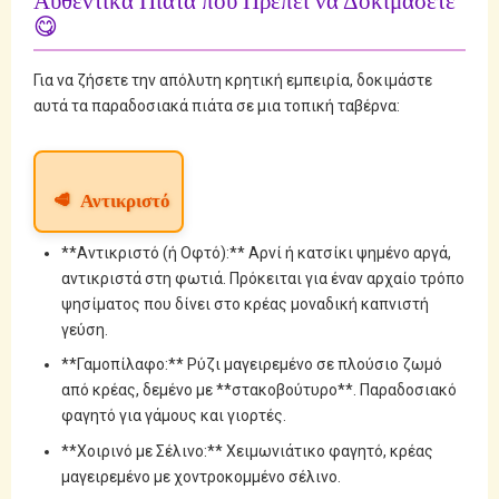
Αυθεντικά Πιάτα που Πρέπει να Δοκιμάσετε
😋
Για να ζήσετε την απόλυτη κρητική εμπειρία, δοκιμάστε
αυτά τα παραδοσιακά πιάτα σε μια τοπική ταβέρνα:
🥩
Αντικριστό
**Αντικριστό (ή Οφτό):** Αρνί ή κατσίκι ψημένο αργά,
αντικριστά στη φωτιά. Πρόκειται για έναν αρχαίο τρόπο
ψησίματος που δίνει στο κρέας μοναδική καπνιστή
γεύση.
**Γαμοπίλαφο:** Ρύζι μαγειρεμένο σε πλούσιο ζωμό
από κρέας, δεμένο με **στακοβούτυρο**. Παραδοσιακό
φαγητό για γάμους και γιορτές.
**Χοιρινό με Σέλινο:** Χειμωνιάτικο φαγητό, κρέας
μαγειρεμένο με χοντροκομμένο σέλινο.