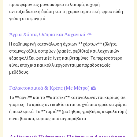
προσφέροντας μονοακόρεστα λιπαρά, ισχυρή
αντιοξειδωτική δράση και τη χαρακτηριστική, φρουτώδη
γεύση στα φαγητά.
Άγρια Χόρτα, Όσπρια και Λαχανικά 🥕
Η καθημερινή κατανάλωση άγριων **χόρτων** (βλήτα,
σταμναγκάθι), οσπρίων (φακές, ρεβίθια) και λαχανικών
εξασφαλίζει φυτικές ίνες και βιταμίνες. Τα περισσότερα
είναι εποχικά και καλλιεργούνται με παραδοσιακές
μεθόδους.
Γαλακτοκομικά & Κρέας (Με Μέτρο) 🧀
Το **αρνί** και το **κατσίκι** καταναλώνονται κυρίως σε
γιορτές. Το κρέας αντικαθίσταται συχνά από φρέσκα ψάρια
ή πουλερικά. Τα **τυριά** (μυζήθρα, γραβιέρα, κεφαλοτύρι)
είναι βασικά, κυρίως από αιγοπρόβατα.