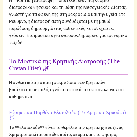
Η **Κρητική Διατροφή** αποτελεί έναν παγκόσμιο
διατροφικό θησαυρό και τη βάση της Μεσογειακής Δίαιτας,
γνωστή για τα οφέλη της στη μακροζωία και την υγεία. Στο
Ρέθυμνο, η διατροφή αυτή συνδυάζεται με τη βαθιά
παράδοση, δημιουργώντας αυθεντικές και αξέχαστες
γεύσεις. Ετοιμαστείτε για ένα ολοκληρωμένο γαστρονομικό
ταξίδι!
Τα Μυστικά της Κρητικής Διατροφής (The
Cretan Diet) 🌿
Η ανθεκτικότητα και η μακροζωία των Κρητικών
βασίζονται σε απλά, αγνά συστατικά που καταναλώνονται
καθημερινά:
Εξαιρετικό Παρθένο Ελαιόλαδο (Το Κρητικό Χρυσάφι)
🥇
Το **ελαιόλαδο** είναι το θεμέλιο της κρητικής κουζίνας.
Χρησιμοποιείται σε κάθε πιάτο, ακόμα και στο ψήσιμο,